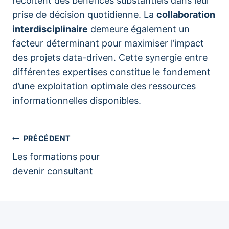
récoltent des bénéfices substantiels dans leur
prise de décision quotidienne. La
collaboration
interdisciplinaire
demeure également un
facteur déterminant pour maximiser l’impact
des projets data-driven. Cette synergie entre
différentes expertises constitue le fondement
d’une exploitation optimale des ressources
informationnelles disponibles.
Navigation
PRÉCÉDENT
Les formations pour
de
devenir consultant
l’article